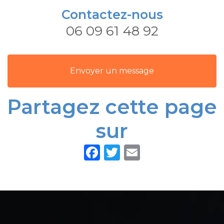
chauffagiste
support de
Contactez-nous
à
communication
06 09 61 48 92
recommander
web
Envoyer un message
Partagez cette page
sur
Facebook
Twitter
Email