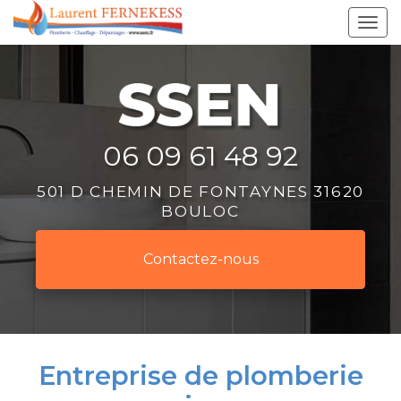
Aller
Tog
au
navi
contenu
principal
06 09 61 48 92
501 D CHEMIN DE FONTAYNES 31620
BOULOC
Contactez-
nous
Entreprise de plomberie