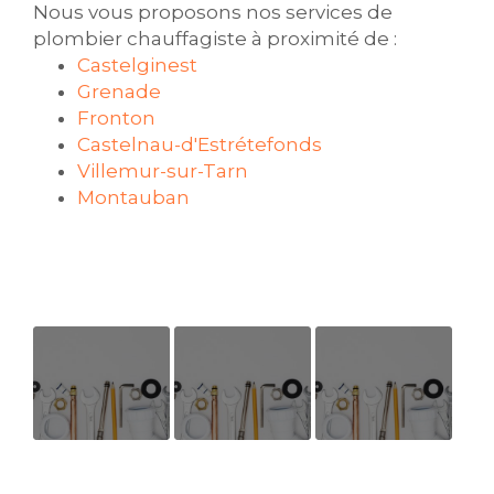
Nous vous proposons nos services de
plombier chauffagiste à proximité de :
Castelginest
Grenade
Fronton
Castelnau-d'Estrétefonds
Villemur-sur-Tarn
Montauban
Artisan de
Artisan
Ouverture
confiance
plombier-
nouveau