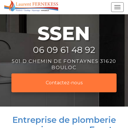
Aller
Tog
au
navi
contenu
principal
06 09 61 48 92
501 D CHEMIN DE FONTAYNES 31620
BOULOC
Contactez-
nous
Entreprise de plomberie