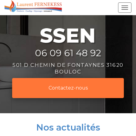
Aller
Tog
au
navi
contenu
principal
06 09 61 48 92
501 D CHEMIN DE FONTAYNES 31620
BOULOC
Contactez-
nous
Nos actualités