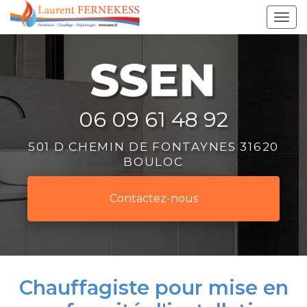
Aller
Tog
au
navi
contenu
principal
06 09 61 48 92
501 D CHEMIN DE FONTAYNES 31620
BOULOC
Contactez-
nous
Chauffagiste pour mise en