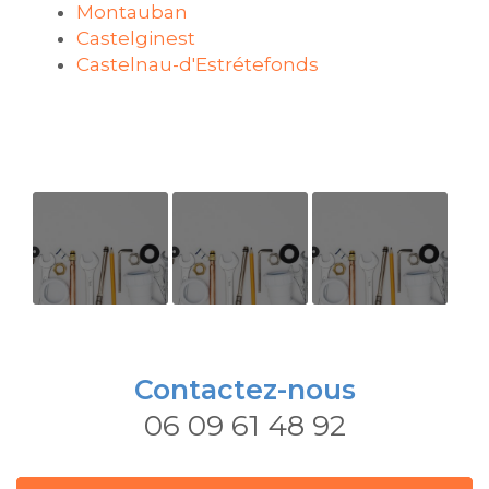
Montauban
Castelginest
Castelnau-d'Estrétefonds
Divers
Soulagement
INTERVENTION
travaux
LE 18 MAI 34
plomberie
rue de voie
Contactez-nous
Romaine
06 09 61 48 92
31150
GAGNAC sur
Garonne