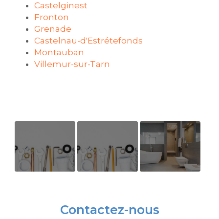
Castelginest
Fronton
Grenade
Castelnau-d'Estrétefonds
Montauban
Villemur-sur-Tarn
visite de
Divers
Entreprise
contrôle de
travaux
de
chaudière
plomberie
plomberie
Contactez-nous
spécialiste