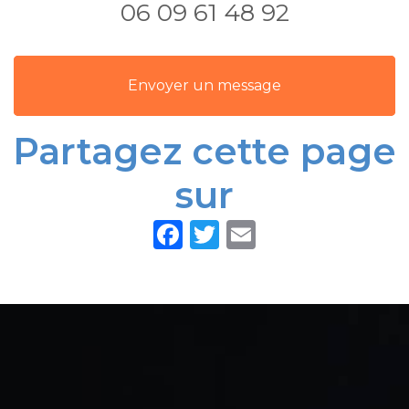
06 09 61 48 92
de la
rénovation
de salle de
bain
Envoyer un message
Partagez cette page
sur
Facebook
Twitter
Email