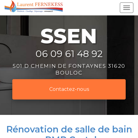
Aller
Tog
au
navi
contenu
principal
06 09 61 48 92
501 D CHEMIN DE FONTAYNES 31620
BOULOC
Contactez-
nous
Rénovation de salle de bain