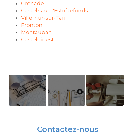
Grenade
Castelnau-d'Estrétefonds
Villemur-sur-Tarn
Fronton
Montauban
Castelginest
Chauffagiste
cliente
Travaux de
professionnel
depuis
rénovation
pour la mise
presque 20
de
Contactez-nous
en
ans
plomberie à