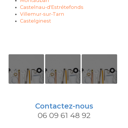
Montauban
Castelnau-d'Estrétefonds
Villemur-sur-Tarn
Castelginest
Réparation
INTERVENTION
Une liaison
dégât des
LE 18 MAI 34
de confiance
eaux.
rue de voie
Contactez-nous
Romaine
06 09 61 48 92
31150
GAGNAC sur