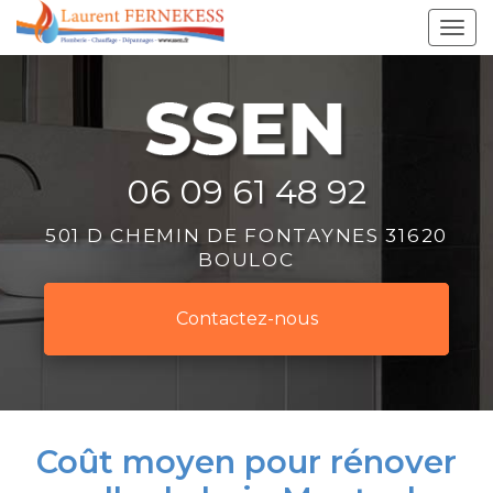
Aller
Tog
au
navi
contenu
principal
06 09 61 48 92
501 D CHEMIN DE FONTAYNES 31620
BOULOC
Contactez-
nous
Coût moyen pour rénover