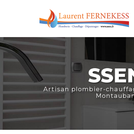
Aller
au
contenu
principal
Artisan plombier-chauffa
Montauba