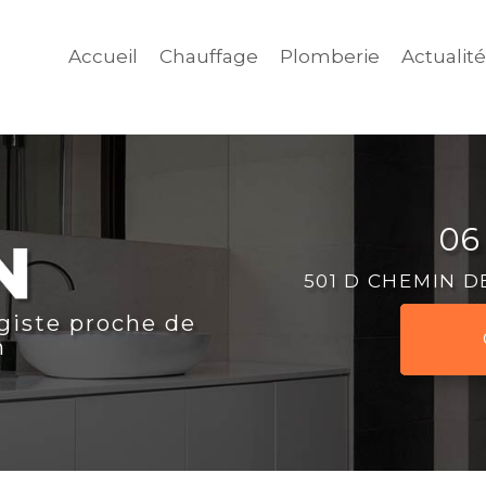
Accueil
Chauffage
Plomberie
Actualit
06
501 D CHEMIN 
giste proche de
n